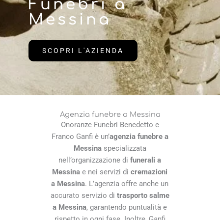
Funebri a
Messina
SCOPRI L'AZIENDA
Agenzia funebre a Messina
Onoranze Funebri Benedetto e
Franco Ganfi è un’
agenzia funebre a
Messina
specializzata
nell’organizzazione di
funerali a
Messina
e nei servizi di
cremazioni
a Messina
. L’agenzia offre anche un
accurato servizio di
trasporto salme
a Messina
, garantendo puntualità e
rispetto in ogni fase. Inoltre, Ganfi